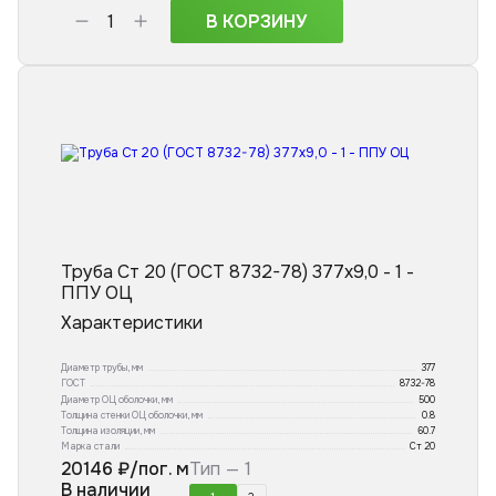
В КОРЗИНУ
Труба Ст 20 (ГОСТ 8732-78) 377x9,0 - 1 -
ППУ ОЦ
Характеристики
Диаметр трубы, мм
377
ГОСТ
8732-78
Диаметр ОЦ оболочки, мм
500
Толщина стенки ОЦ оболочки, мм
0.8
Толщина изоляции, мм
60.7
Марка стали
Ст 20
20146
₽/пог. м
Тип —
1
В наличии