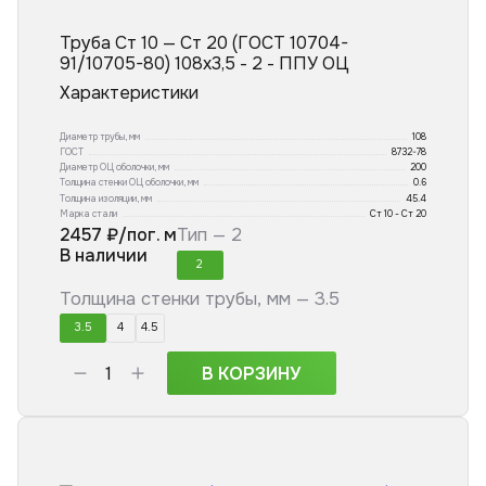
Труба Ст 10 — Ст 20 (ГОСТ 10704-
91/10705-80) 108x3,5 - 2 - ППУ ОЦ
Характеристики
Диаметр трубы, мм
108
ГОСТ
8732-78
Диаметр ОЦ оболочки, мм
200
Толщина стенки ОЦ оболочки, мм
0.6
Толщина изоляции, мм
45.4
Марка стали
Ст 10 - Ст 20
2457
₽/пог. м
Тип —
2
В наличии
2
Толщина стенки трубы, мм —
3.5
3.5
4
4.5
В КОРЗИНУ