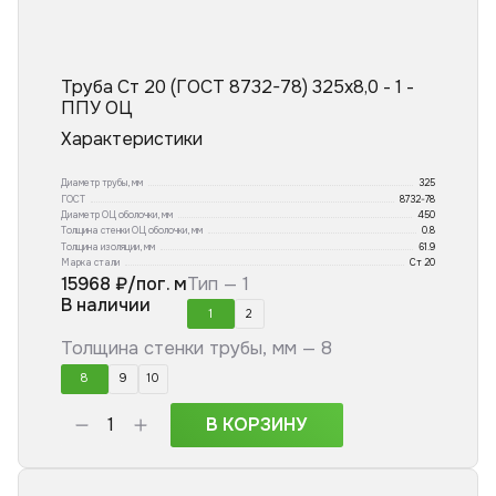
Труба Ст 20 (ГОСТ 8732-78) 325x8,0 - 1 -
ППУ ОЦ
Характеристики
Диаметр трубы, мм
325
ГОСТ
8732-78
Диаметр ОЦ оболочки, мм
450
Толщина стенки ОЦ оболочки, мм
0.8
Толщина изоляции, мм
61.9
Марка стали
Ст 20
15968
₽/пог. м
Тип —
1
В наличии
1
2
Толщина стенки трубы, мм —
8
8
9
10
В КОРЗИНУ