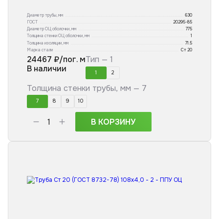
Диаметр трубы, мм
630
ГОСТ
20295-85
Диаметр ОЦ оболочки, мм
775
Толщина стенки ОЦ оболочки, мм
1
Толщина изоляции, мм
71.5
Марка стали
Ст 20
24467
₽/пог. м
Тип —
1
В наличии
1
2
Толщина стенки трубы, мм —
7
7
8
9
10
В КОРЗИНУ