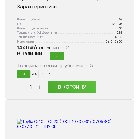
Характеристики
Диаметр трубы, мм
57
ГОСТ
8732-78
Диаметр ОЦ оболочки, мм
140
Толщина стенки ОЦ оболочки, мм
0.55
Толщина изоляции, мм
40.95
Марка стали
Ст 10 - Ст 20
1446
₽/пог. м
Тип —
2
В наличии
2
Толщина стенки трубы, мм —
3
3
3.5
4
4.5
В КОРЗИНУ