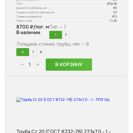
ГОСТ
8732-78
Диаметр ОЦ оболочки, мм
315
Толщина стенки ОЦ оболочки, мм
0.7
Толщина изоляции, мм
47.3
Марка стали
Ст 20
8700
₽/пог. м
Тип —
1
В наличии
1
2
Толщина стенки трубы, мм —
6
6
7
8
В КОРЗИНУ
Труба Ст 20 (ГОСТ 8732-78) 273x7,0 - 1 -