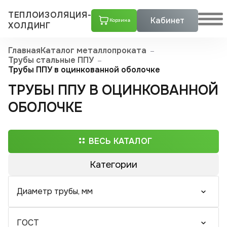
ТЕПЛОИЗОЛЯЦИЯ-
Кабинет
Корзина
ХОЛДИНГ
Главная
Каталог металлопроката
Трубы стальные ППУ
Трубы ППУ в оцинкованной оболочке
ТРУБЫ ППУ В ОЦИНКОВАННОЙ
ОБОЛОЧКЕ
ВЕСЬ КАТАЛОГ
Категории
Трубы ППУ
Диаметр трубы, мм
Скорлупы ППУ
Тройники стальные с шаровым краном воздушника ППУ
ГОСТ
Скорлупа пенополиуретановая в оцинкованном кожухе
Скорлупа пенополиуретановая с покрытием армофол-армиро­ванной алюминиевой фольгой
Скорлупа пенополиуретановая с покрытием крафт-бумагой
Скорлупа пенополиуретановая с покрытием пергамин
Скорлупа пенополиуретановая с покрытием стеклопластиком
Скорлупа пенополиуретановая с покрытием фольгой