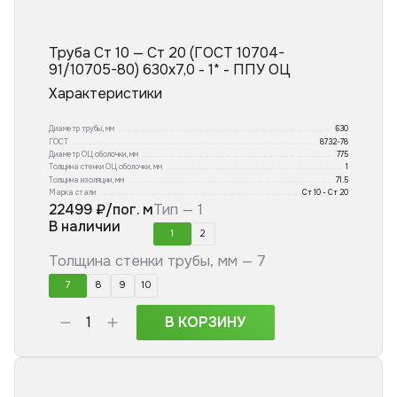
Труба Ст 10 — Ст 20 (ГОСТ 10704-
91/10705-80) 630x7,0 - 1* - ППУ ОЦ
Характеристики
Диаметр трубы, мм
630
ГОСТ
8732-78
Диаметр ОЦ оболочки, мм
775
Толщина стенки ОЦ оболочки, мм
1
Толщина изоляции, мм
71.5
Марка стали
Ст 10 - Ст 20
22499
₽/пог. м
Тип —
1
В наличии
1
2
Толщина стенки трубы, мм —
7
7
8
9
10
В КОРЗИНУ