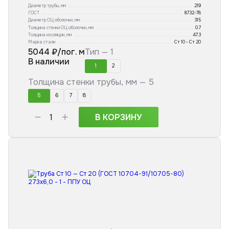
Диаметр трубы, мм
219
ГОСТ
8732-78
Диаметр ОЦ оболочки, мм
315
Толщина стенки ОЦ оболочки, мм
0.7
Толщина изоляции, мм
47.3
Марка стали
Ст 10 - Ст 20
5044
₽/пог. м
Тип —
1
В наличии
1
2
Толщина стенки трубы, мм —
5
5
6
7
8
В КОРЗИНУ