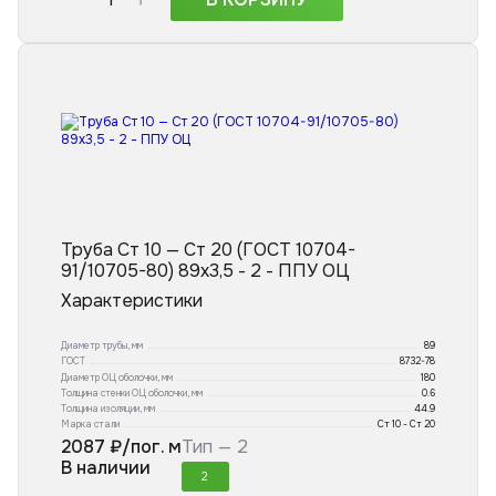
Труба Ст 10 — Ст 20 (ГОСТ 10704-
91/10705-80) 89x3,5 - 2 - ППУ ОЦ
Характеристики
Диаметр трубы, мм
89
ГОСТ
8732-78
Диаметр ОЦ оболочки, мм
180
Толщина стенки ОЦ оболочки, мм
0.6
Толщина изоляции, мм
44.9
Марка стали
Ст 10 - Ст 20
2087
₽/пог. м
Тип —
2
В наличии
2