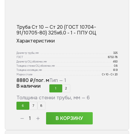
Труба Ст 10 — Ст 20 (ГОСТ 10704-
91/10705-80) 325x6,0 - 1 - ППУ ОЦ
Характеристики
Диаметр трубы, мм
325
ГОСТ
8732-78
Диаметр ОЦ оболочки, мм
450
Толщина стенки ОЦ оболочки, мм
0.8
Толщина изоляции, мм
61.9
Марка стали
Ст 10 - Ст 20
8880
₽/пог. м
Тип —
1
В наличии
1
2
Толщина стенки трубы, мм —
6
6
7
8
В КОРЗИНУ