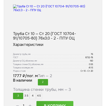
Труба Ст 10 — Ст 20 (ГОСТ 10704-
91/10705-80) 76x3,0 - 2 - ППУ ОЦ
Характеристики
Диаметр трубы, мм
76
ГОСТ
8732-78
Диаметр ОЦ оболочки, мм
160
Толщина стенки ОЦ оболочки, мм
0.55
Толщина изоляции, мм
41.15
Марка стали
Ст 10 - Ст 20
1777
₽/пог. м
Тип —
2
В наличии
2
Толщина стенки трубы, мм —
3
3
3.5
4
4.5
В КОРЗИНУ