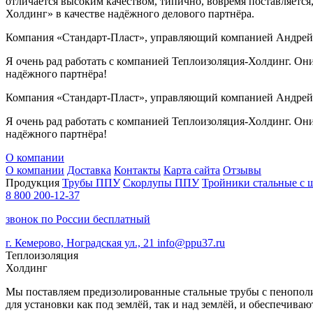
отличается высоким качеством, типично, вовремя поставляетс
Холдинг» в качестве надёжного делового партнёра.
Компания «Стандарт-Пласт», управляющий компанией Андрей
Я очень рад работать с компанией Теплоизоляция-Холдинг. Он
надёжного партнёра!
Компания «Стандарт-Пласт», управляющий компанией Андрей
Я очень рад работать с компанией Теплоизоляция-Холдинг. Он
надёжного партнёра!
О компании
О компании
Доставка
Контакты
Карта сайта
Отзывы
Продукция
Трубы ППУ
Скорлупы ППУ
Тройники стальные с
8 800 200-12-37
звонок по России бесплатный
г. Кемерово, Ноградская ул., 21
info@ppu37.ru
Теплоизоляция
Холдинг
Мы поставляем предизолированные стальные трубы с пенополи
для установки как под землёй, так и над землёй, и обеспечив