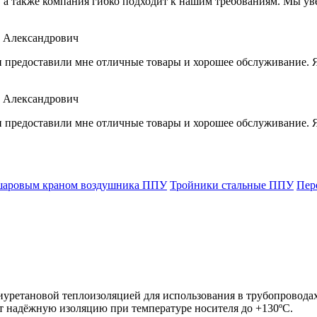
я, а также компания гибко подходит к нашим требованиям. Мы у
 Александрович
и предоставили мне отличные товары и хорошее обслуживание. Я
 Александрович
и предоставили мне отличные товары и хорошее обслуживание. Я
 шаровым краном воздушника ППУ
Тройники стальные ППУ
Пер
уретановой теплоизоляцией для использования в трубопроводах
ают надёжную изоляцию при температуре носителя до +130ºC.