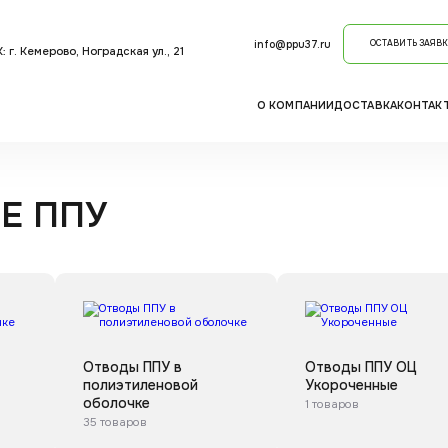
info@ppu37.ru
ОСТАВИТЬ ЗАЯВК
 г. Кемерово, Ноградская ул., 21
О КОМПАНИИ
ДОСТАВКА
КОНТАК
Е ППУ
Отводы ППУ в
Отводы ППУ ОЦ
полиэтиленовой
Укороченные
оболочке
1 товаров
35 товаров