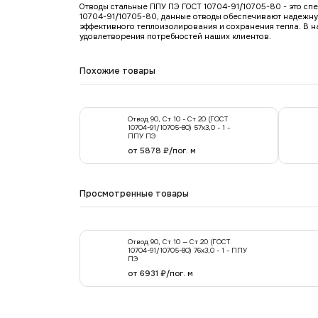
Отводы стальные ППУ ПЭ ГОСТ 10704-91/10705-80 - это сп
10704-91/10705-80, данные отводы обеспечивают надежну
эффективного теплоизолирования и сохранения тепла. В 
удовлетворения потребностей наших клиентов.
Похожие товары
Отвод 90, Ст 10 - Ст 20 (ГОСТ
10704-91/10705-80) 57х3,0 - 1 -
ППУ ПЭ
от 5878 ₽/пог. м
Просмотренные товары
Отвод 90, Ст 10 — Ст 20 (ГОСТ
10704-91/10705-80) 76x3,0 - 1 - ППУ
ПЭ
от 6931 ₽/пог. м