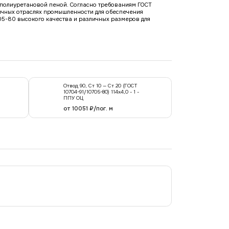
е полиуретановой пеной. Согласно требованиям ГОСТ
ичных отраслях промышленности для обеспечения
05-80 высокого качества и различных размеров для
Отвод 90, Ст 10 — Ст 20 (ГОСТ
10704-91/10705-80) 114x4,0 - 1 -
ППУ ОЦ
от 10051 ₽/пог. м