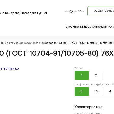
info@ppu37.ru
ОСТАВИТЬ ЗАЯВК
 г. Кемерово, Ноградская ул., 21
О КОМПАНИИ
ДОСТАВКА
КОНТАК
 ППУ в полиэтиленовой оболочке
Отвод 90, Ст 10 — Ст 20 (ГОСТ 10704-91/10705-80) 7
0 (ГОСТ 10704-91/10705-80) 76X3
Тип —
1
1
2
Толщина стенки трубы, мм —
3
3
3.5
4
Характеристики
Диаметр трубы, мм