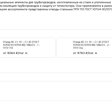
ециальные элементы для трубопроводов, изготовленные из стали и утепленны
ю изоляцию трубопроводов и защиту от теплопотерь. Они применяются в разл
нашем ассортименте представлены отводы стальные ППУ ПЭ ГОСТ 10704-91/107
Отвод 90, Ст 10 — Ст 20 (ГОСТ
Отвод 90, Ст 10 — Ст 20 (ГОСТ
10704-91/10705-80) 108x3,5 - 1 -
10704-91/10705-80) 108x3,5 - 2 -
ППУ ПЭ
ППУ ОЦ
от 9064 ₽/пог. м
от 9783 ₽/пог. м