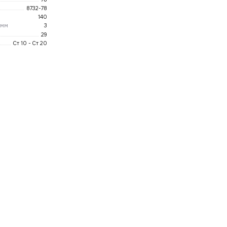
8732-78
140
 мм
3
29
Ст 10 - Ст 20