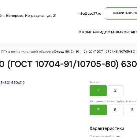
info@ppu37.ru
ОСТАВИТЬ ЗАЯВК
 г. Кемерово, Ноградская ул., 21
О КОМПАНИИ
ДОСТАВКА
КОНТАК
 ППУ в полиэтиленовой оболочке
Отвод 90, Ст 10 — Ст 20 (ГОСТ 10704-91/10705-80) 6
0 (ГОСТ 10704-91/10705-80) 630X
Тип —
1
1
2
Толщина стенки трубы, мм —
7
7
8
9
Характеристики
Диаметр трубы, мм