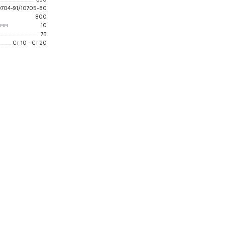
0704-91/10705-80
800
 мм
10
75
Ст 10 - Ст 20