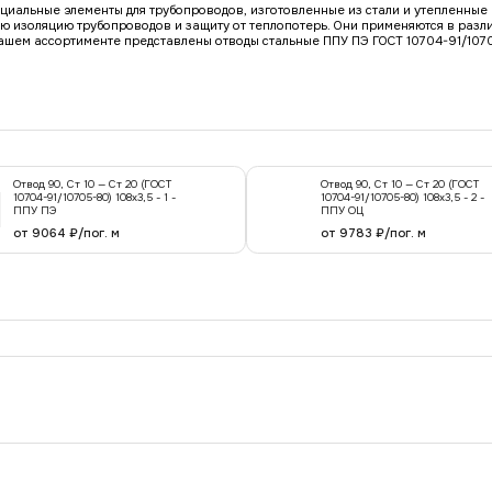
ециальные элементы для трубопроводов, изготовленные из стали и утепленны
ю изоляцию трубопроводов и защиту от теплопотерь. Они применяются в разл
нашем ассортименте представлены отводы стальные ППУ ПЭ ГОСТ 10704-91/107
Отвод 90, Ст 10 — Ст 20 (ГОСТ
Отвод 90, Ст 10 — Ст 20 (ГОСТ
10704-91/10705-80) 108x3,5 - 1 -
10704-91/10705-80) 108x3,5 - 2 -
ППУ ПЭ
ППУ ОЦ
от 9064 ₽/пог. м
от 9783 ₽/пог. м