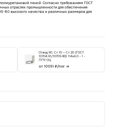
е полиуретановой пеной. Согласно требованиям ГОСТ
ичных отраслях промышленности для обеспечения
05-80 высокого качества и различных размеров для
Отвод 90, Ст 10 — Ст 20 (ГОСТ
10704-91/10705-80) 114x4,0 - 1 -
ППУ ОЦ
от 10051 ₽/пог. м