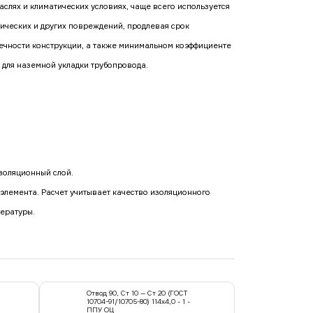
слях и климатических условиях, чаще всего используется
ических и других повреждений, продлевая срок
ечности конструкции, а также минимальном коэффициенте
 для наземной укладки трубопровода.
золяционный слой.
лемента. Расчет учитывает качество изоляционного
пературы.
Отвод 90, Ст 10 — Ст 20 (ГОСТ
10704-91/10705-80) 114x4,0 - 1 -
ППУ ОЦ