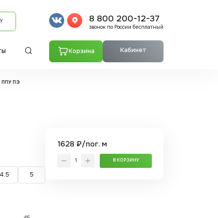
8 800 200-12-37
У
звонок по России бесплатный
Кабинет
Корзина
ТЫ
- ППУ ПЭ
1628 ₽/пог. м
В КОРЗИНУ
4.5
5
45