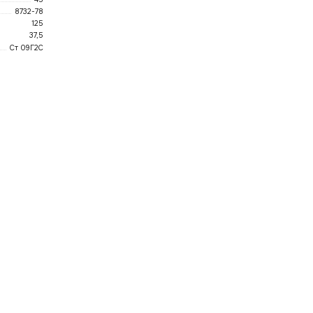
8732-78
125
37,5
Ст 09Г2С