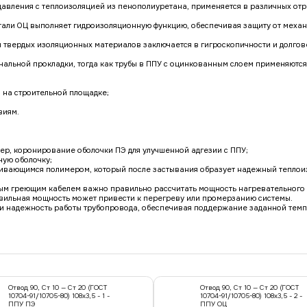
давления с теплоизоляцией из пенополиуретана, применяется в различных отра
тали ОЦ выполняет гидроизоляционную функцию, обеспечивая защиту от механ
 твердых изоляционных материалов заключается в гигроскопичности и долгов
нальной прокладки, тогда как трубы в ППУ с оцинкованным слоем применяются
я на строительной площадке;
виям.
мер, коронирование оболочки ПЭ для улучшенной адгезии с ППУ;
ную оболочку;
нивающимся полимером, который после застывания образует надежный теплои
м греющим кабелем важно правильно рассчитать мощность нагревательного э
вильная мощность может привести к перегреву или промерзанию системы.
ь и надежность работы трубопровода, обеспечивая поддержание заданной тем
Отвод 90, Ст 10 — Ст 20 (ГОСТ
Отвод 90, Ст 10 — Ст 20 (ГОСТ
10704-91/10705-80) 108x3,5 - 1 -
10704-91/10705-80) 108x3,5 - 2 -
ППУ ПЭ
ППУ ОЦ