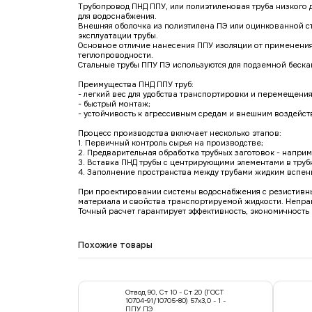
Трубопровод ПНД ППУ, или полиэтиленовая труба низкого 
для водоснабжения.
Внешняя оболочка из полиэтилена ПЭ или оцинкованной с
эксплуатации трубы.
Основное отличие нанесения ППУ изоляции от применения
теплопроводности.
Стальные трубы ППУ ПЭ используются для подземной беска
Преимущества ПНД ППУ труб:
- легкий вес для удобства транспортировки и перемещени
- быстрый монтаж;
- устойчивость к агрессивным средам и внешним воздейст
Процесс производства включает несколько этапов:
1. Первичный контроль сырья на производстве;
2. Предварительная обработка трубных заготовок - напри
3. Вставка ПНД трубы с центрирующими элементами в труб
4. Заполнение пространства между трубами жидким вспе
При проектировании системы водоснабжения с резистивны
материала и свойства транспортируемой жидкости. Непра
Точный расчет гарантирует эффективность, экономичност
Похожие товары
Отвод 90, Ст 10 - Ст 20 (ГОСТ
10704-91/10705-80) 57х3,0 - 1 -
ППУ ПЭ