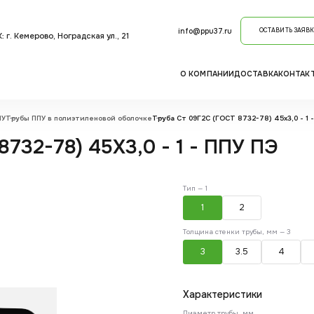
info@ppu37.ru
ОСТАВИТЬ ЗАЯВК
 г. Кемерово, Ноградская ул., 21
О КОМПАНИИ
ДОСТАВКА
КОНТАК
ПУ
Трубы ППУ в полиэтиленовой оболочке
Труба Ст 09Г2С (ГОСТ 8732-78) 45х3,0 - 1 
732-78) 45Х3,0 - 1 - ППУ ПЭ
Тип —
1
1
2
Толщина стенки трубы, мм —
3
3
3.5
4
Характеристики
Диаметр трубы, мм