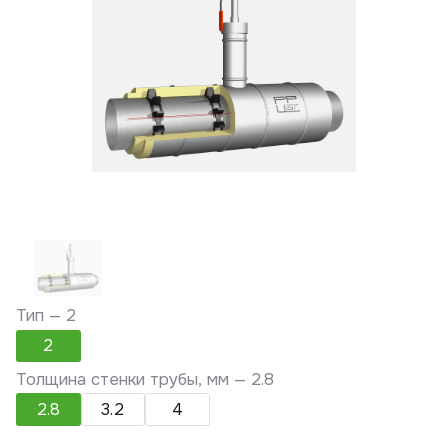
Тип —
2
2
Толщина стенки трубы, мм —
2.8
2.8
3.2
4