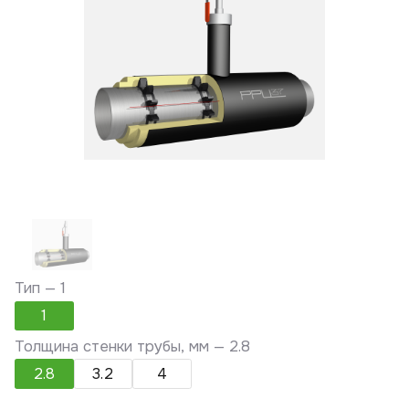
Тип —
1
1
Толщина стенки трубы, мм —
2.8
2.8
3.2
4