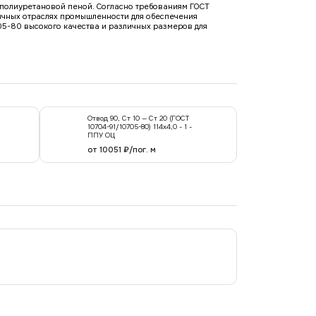
е полиуретановой пеной. Согласно требованиям ГОСТ
ичных отраслях промышленности для обеспечения
05-80 высокого качества и различных размеров для
Отвод 90, Ст 10 — Ст 20 (ГОСТ
10704-91/10705-80) 114x4,0 - 1 -
ППУ ОЦ
от 10051 ₽/пог. м