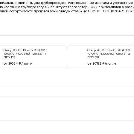
ециальные элементы для трубопроводов, изготовленные из стали и утепленны
ю изоляцию трубопроводов и защиту от теплопотерь. Они применяются в разл
нашем ассортименте представлены отводы стальные ППУ ПЭ ГОСТ 10704-91/107
Отвод 90, Ст 10 — Ст 20 (ГОСТ
Отвод 90, Ст 10 — Ст 20 (ГОСТ
10704-91/10705-80) 108x3,5 - 1 -
10704-91/10705-80) 108x3,5 - 2 -
ППУ ПЭ
ППУ ОЦ
от 9064 ₽/пог. м
от 9783 ₽/пог. м