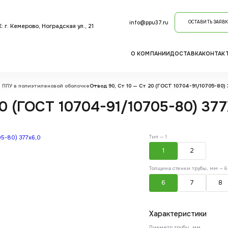
info@ppu37.ru
ОСТАВИТЬ ЗАЯВК
 г. Кемерово, Ноградская ул., 21
О КОМПАНИИ
ДОСТАВКА
КОНТАК
 ППУ в полиэтиленовой оболочке
Отвод 90, Ст 10 — Ст 20 (ГОСТ 10704-91/10705-80) 3
0 (ГОСТ 10704-91/10705-80) 377X
Тип —
1
1
2
Толщина стенки трубы, мм —
6
6
7
8
Характеристики
Диаметр трубы, мм