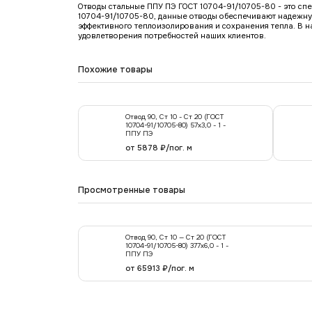
Отводы стальные ППУ ПЭ ГОСТ 10704-91/10705-80 - это сп
10704-91/10705-80, данные отводы обеспечивают надежну
эффективного теплоизолирования и сохранения тепла. В 
удовлетворения потребностей наших клиентов.
Похожие товары
Отвод 90, Ст 10 - Ст 20 (ГОСТ
10704-91/10705-80) 57х3,0 - 1 -
ППУ ПЭ
от 5878 ₽/пог. м
Просмотренные товары
Отвод 90, Ст 10 — Ст 20 (ГОСТ
10704-91/10705-80) 377x6,0 - 1 -
ППУ ПЭ
от 65913 ₽/пог. м