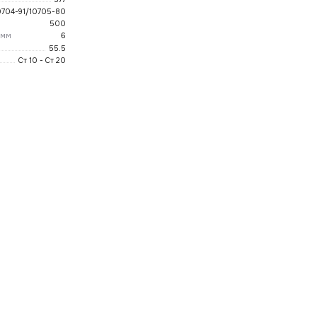
0704-91/10705-80
500
 мм
6
55.5
Ст 10 - Ст 20